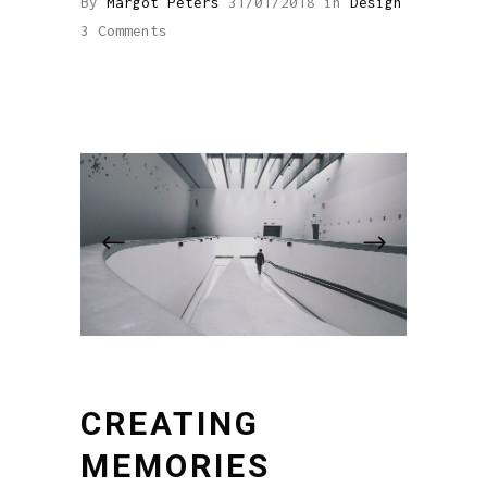
By
Margot Peters
31/01/2018
in
Design
3 Comments
CREATING
MEMORIES