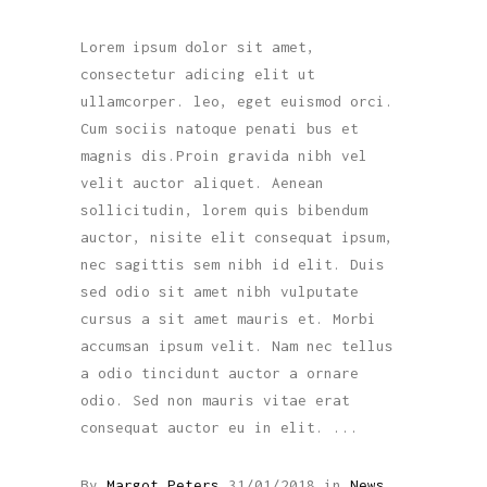
Lorem ipsum dolor sit amet,
consectetur adicing elit ut
ullamcorper. leo, eget euismod orci.
Cum sociis natoque penati bus et
magnis dis.Proin gravida nibh vel
velit auctor aliquet. Aenean
sollicitudin, lorem quis bibendum
auctor, nisite elit consequat ipsum,
nec sagittis sem nibh id elit. Duis
sed odio sit amet nibh vulputate
cursus a sit amet mauris et. Morbi
accumsan ipsum velit. Nam nec tellus
a odio tincidunt auctor a ornare
odio. Sed non mauris vitae erat
consequat auctor eu in elit.
By
Margot Peters
31/01/2018
in
News