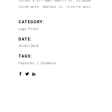
cursus a sit amet mauris et. Aliquam
lorem ante, dapibus in, viverra quis.
CATEGORY:
Logo
Print
DATE:
26/01/2018
TAGS:
Features
Students