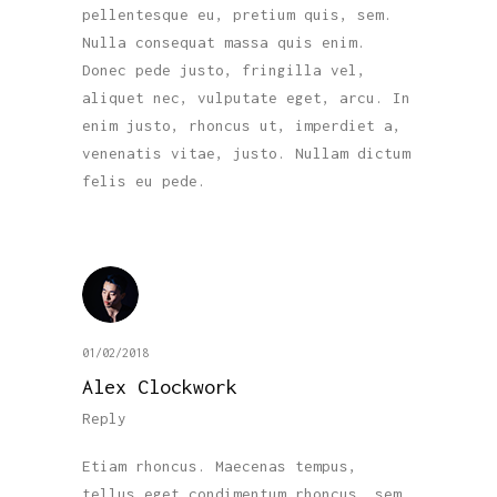
pellentesque eu, pretium quis, sem.
Nulla consequat massa quis enim.
Donec pede justo, fringilla vel,
aliquet nec, vulputate eget, arcu. In
enim justo, rhoncus ut, imperdiet a,
venenatis vitae, justo. Nullam dictum
felis eu pede.
01/02/2018
Alex Clockwork
Reply
Etiam rhoncus. Maecenas tempus,
tellus eget condimentum rhoncus, sem