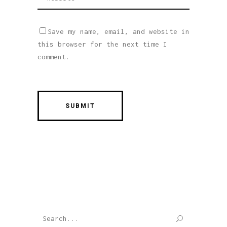
Save my name, email, and website in
this browser for the next time I
comment.
SEARCH