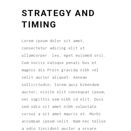
STRATEGY AND
TIMING
Lorem ipsum dolor sit amet,
consectetur adicing elit ut
ullamcorper. leo, eget euismod orci.
Cum sociis natoque penati bus et
magnis dis.Proin gravida nibh vel
velit auctor aliquet. Aenean
sollicitudin, lorem quis bibendum
auctor, nisite elit consequat ipsum,
nec sagittis sem nibh id elit. Duis
sed odio sit amet nibh vulputate
cursus a sit amet mauris et. Morbi
accumsan ipsum velit. Nam nec tellus
a odio tincidunt auctor a ornare