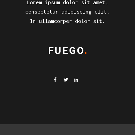
Lorem ipsum dolor sit amet,
consectetur adipiscing elit.
In ullamcorper dolor sit.